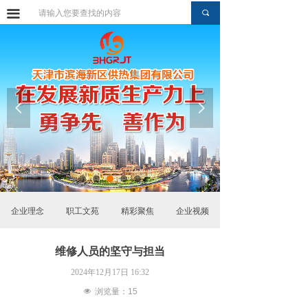
끀
网站首页
끠
集团简介
组织机构
供热区域
넳
넲
业务介绍
集团新闻
通知公告
企业理念
职工文苑
精彩聚焦
企业视频
综合资讯
维修人员的坚守与担当
党建动态
2024年12月17日
16:32
工会园地
넶
浏览量：
15