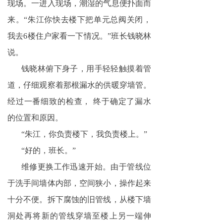
现场。一进入现场，潮湿的气息便扑面而
企业视频
来。“朱江你快去楼下把单元总阀关闭，
信息公开
我去6楼住户家看一下情况。”班长钱晓林
说。
钱晓林俯下身子，用手轻轻触摸着管
道，仔细观察着那根漏水的供暖穿墙管。
经过一番细致的检查， 终于确定了漏水
的位置和原因。
“朱江，你负责楼下，我负责楼上。”
“好的，班长。”
维修更换工作迅速开始。由于管线位
于洗手间墙体内部，空间狭小，操作起来
十分不便。拆下腐蚀的旧管线，从楼下墙
洞处再将新的管线穿墙至楼上另一端伸