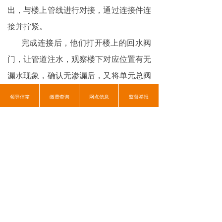
出，与楼上管线进行对接，通过连接件连
接并拧紧。
完成连接后，他们打开楼上的回水阀
门，让管道注水，观察楼下对应位置有无
漏水现象，确认无渗漏后，又将单元总阀
门打开，供暖恢复正常。
领导信箱
缴费查询
网点信息
监督举报
“感谢感谢！你们的应急处置能力太
强了，这么短的时间内就把问题解决了，
你们的责任心值得我们无比信赖！”住户
拉着维修人员的手不停的道谢。
这就是供暖维修人的坚守与担当。他
们在寒冷的冬日里，不畏艰难，默默奉
献，用自己的专业和努力，为居民送去了