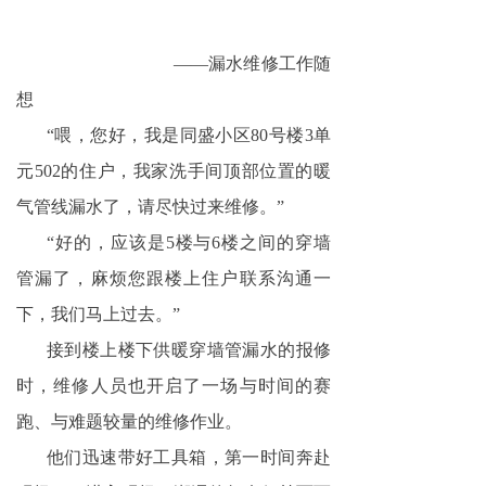
团青风采
——漏水维修工作随
业务办理指南
想
行业政策法规
“喂，您好，我是同盛小区80号楼3单
服务网点信息
元502的住户，我家洗手间顶部位置的暖
气管线漏水了，请尽快过来维修。”
供热小常识
“好的，应该是5楼与6楼之间的穿墙
廉洁文化
管漏了，麻烦您跟楼上住户联系沟通一
下，我们马上过去。”
监督举报
接到楼上楼下供暖穿墙管漏水的报修
企业理念
时，维修人员也开启了一场与时间的赛
职工文苑
跑、与难题较量的维修作业。
他们迅速带好工具箱，第一时间奔赴
精彩聚焦