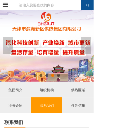
끀
网站首页
끠
集团简介
组织机构
供热区域
넳
넲
业务介绍
集团新闻
通知公告
集团简介
组织机构
供热区域
综合资讯
业务介绍
联系我们
领导信箱
党建动态
联系我们
工会园地