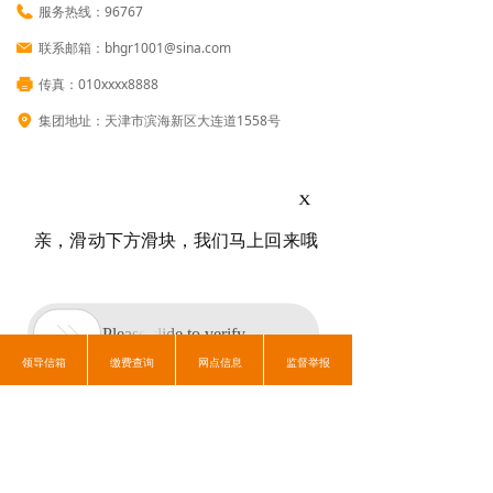
服务热线：
96767
团青风采
联系邮箱：
bhgr1001@sina.com
业务办理指南
传真：
010xxxx8888
集团地址：
天津市滨海新区大连道1558号
行业政策法规
服务网点信息
供热小常识
廉洁文化
监督举报
领导信箱
缴费查询
网点信息
监督举报
企业理念
职工文苑
精彩聚焦
0
分享到：