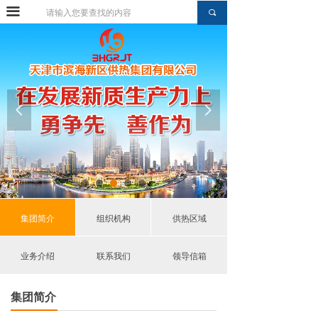
끀
网站首页
끠
集团简介
组织机构
供热区域
넳
넲
业务介绍
集团新闻
通知公告
集团简介
组织机构
供热区域
综合资讯
业务介绍
联系我们
领导信箱
党建动态
集团简介
工会园地