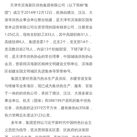
天津市滨海新区供热集团有限公司（以下简称“集
团青风采
团”）成立于2014年12月12日，前身由塘沽、汉沽、大
港等供热企事业单位整合组建，是天津市滨海新区国有
业务办理指南
资本运营有限公司出资管理的国有独资公司，注册资金
行业政策法规
1.05亿元，现有在职职工833人，其中高级职称31人，
高级技师6人，集团党委1个，总支2个，党支部14个，
服务网点信息
党员数目前278人，内设13个职能部室、下辖7家子公
司，是天津市供热协会的常任理事，中国城镇供热协会
供热小常识
会员，曾获得滨海新区精神文明建设文明单位、滨海新
区创建全国文明城区先进集体等荣誉称号。
廉洁文化
集团主要经营蒸汽热水生产及供应、水暖管道安装
与维修等业务项目，现已成为集供热生产、服务、安装
监督举报
于一体的的供热公司，承担了塘沽、汉沽、大港多家企
事业单位、机关（团体）和386199户居民的集中供热
企业理念
任务，供热面积达3319万平方米，建有换热站356座，
热力管网总长度达3123公里。
职工文苑
多年来，集团坚持以习近平新时代中国特色社会主
义思想为指导，坚决贯彻落实区委、区政府的决策部
精彩聚焦