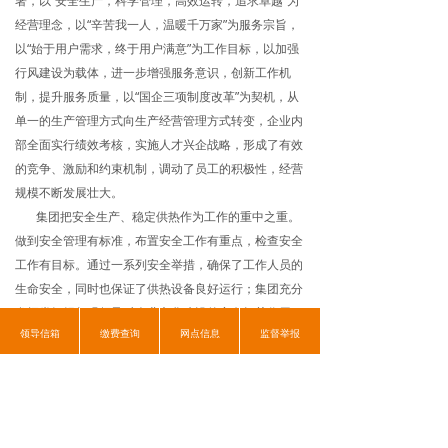
署，以“安全生产，科学管理，高效运转，追求卓越”为
企业视频
经营理念，以“辛苦我一人，温暖千万家”为服务宗旨，
以“始于用户需求，终于用户满意”为工作目标，以加强
信息公开
行风建设为载体，进一步增强服务意识，创新工作机
制，提升服务质量，以“国企三项制度改革”为契机，从
单一的生产管理方式向生产经营管理方式转变，企业内
部全面实行绩效考核，实施人才兴企战略，形成了有效
的竞争、激励和约束机制，调动了员工的积极性，经营
规模不断发展壮大。
集团把安全生产、稳定供热作为工作的重中之重。
做到安全管理有标准，布置安全工作有重点，检查安全
工作有目标。通过一系列安全举措，确保了工作人员的
生命安全，同时也保证了供热设备良好运行；集团充分
发挥党组织坚强领导对企业文化建设的定向把关作用，
领导信箱
缴费查询
网点信息
监督举报
培育积极向上的企业文化，不断提高职工的文化生活水
平，丰富职工的文化生活。
未来，集团将继续以习近平新时代中国特色社会主
义思想为指导，贯彻落实习近平总书记对天津工作“三
个着力”重要要求，站在新起点，起航新征程，奋进新